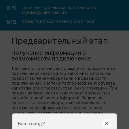
0 %
доля электронных заявок по итогам
предыдущего месяца
513
объектов подключено
c 2020 года
Предварительный этап
Получение информации о
возможности подключения
Для предоставления информации о возможности
подключения необходимо заполнить запрос на
предоставление информации о возможности
подключения к системе теплоснабжения объекта
капитального строительства (реконструкции). При
подаче запроса рекомендуем воспользоваться
разработанной типовой формой. Запрос на
предоставление информации о возможности
подключения оформляется в соответствии с
Правилами подключения (технологического
присоединения) к системам теплоснабжения,
включая правила недискриминационного доступа
Ваш город?
к услугам по подключению (технологическому