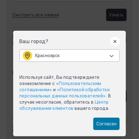
Смотреть все заявки
Узнать
Калькулятор
Ваш город?
подключений
Красноярск
Красноярск
Город отнесен к ценовой зоне
Используя сайт, Вы подтверждаете
теплоснабжения
ознакомление с
«Пользовательским
соглашением»
и
«Политикой обработки
персональных данных пользователей»
. В
Задать вопрос
случае несогласия, обратитесь в
Центр
обслуживания клиентов
вашего города.
Зона
деятельности
Согласен
СГК